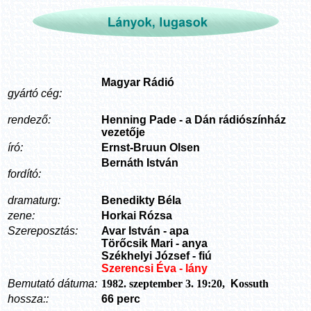
Magyar Rádió
gyártó cég:
rendező:
Henning Pade - a Dán rádiószínház
vezetője
író:
Ernst-Bruun Olsen
Bernáth István
fordító:
dramaturg:
Benedikty Béla
zene:
Horkai Rózsa
Szereposztás:
Avar István - apa
Törőcsik Mari - anya
Székhelyi József - fiú
Szerencsi Éva - lány
Bemutató dátuma:
1982. szeptember 3. 19:20,
K
ossuth
hossza::
66 perc