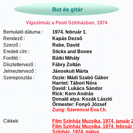
Vígszínház
a
Pesti
Színházban, 1974
Bemutató dátuma :
1974. február 1.
Rendező :
Kapás Dezső
Szerző :
Rabe, David
Eredeti cím :
Sticks and Bones
Fordító :
Bátki Mihály
Díszlettervező :
Fábry Zoltán
Jelmeztervező :
Jánoskuti Márta
Szereposztás :
Ozzie: Mádi Szabó Gábor
Harriet: Tábori Nóra
David: Lukács Sándor
Rick: Kern András
Donald atya: Kozák László
Őrmester: Fonyó József
Zung: Szerencsi Éva f.h.
Cikkek:
Film Színház Muzsika, 1974. január 
Film Színház Muzsika, 1974. február 
Színház, 1974. május