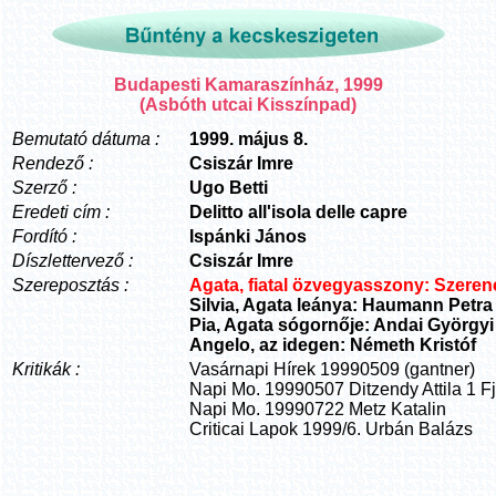
Budapesti Kamaraszínház, 1999
(Asbóth utcai Kisszínpad)
Bemutató dátuma :
1999. május 8.
Rendező :
Csiszár Imre
Szerző :
Ugo Betti
Eredeti cím :
Delitto all'isola delle capre
Fordító :
Ispánki János
Díszlettervező :
Csiszár Imre
Szereposztás :
Agata, fiatal özvegyasszony: Szeren
Silvia, Agata leánya: Haumann Petra
Pia, Agata sógornője: Andai Györgyi
Angelo, az idegen: Németh Kristóf
Kritikák :
Vasárnapi Hírek 19990509 (gantner)
Napi Mo. 19990507 Ditzendy Attila 1 Fj
Napi Mo. 19990722 Metz Katalin
Criticai Lapok 1999/6. Urbán Balázs