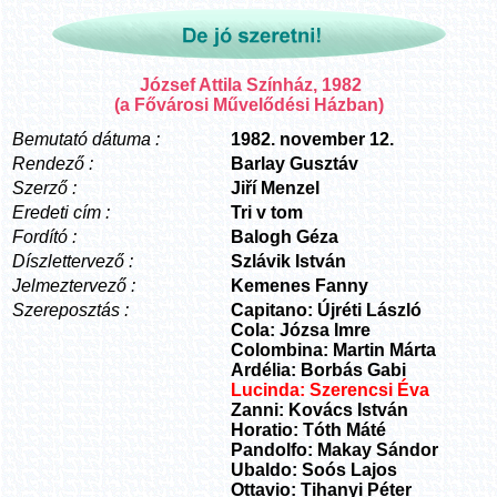
József Attila Színház, 1982
(a
Fővárosi Művelődési Házban)
Bemutató dátuma :
1982. november 12.
Rendező :
Barlay Gusztáv
Szerző :
Jiří Menzel
Eredeti cím :
Tri v tom
Fordító :
Balogh Géza
Díszlettervező :
Szlávik István
Jelmeztervező :
Kemenes Fanny
Szereposztás :
Capitano: Újréti László
Cola: Józsa Imre
Colombina: Martin Márta
Ardélia: Borbás Gabi
Lucinda: Szerencsi Éva
Zanni: Kovács István
Horatio: Tóth Máté
Pandolfo: Makay Sándor
Ubaldo: Soós Lajos
Ottavio: Tihanyi Péter